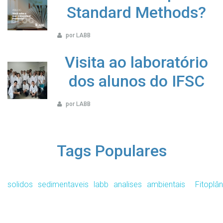
Standard Methods?
por LABB
Visita ao laboratório
dos alunos do IFSC
por LABB
Tags Populares
solidos
sedimentaveis
labb
analises
ambientais
Fitoplâ