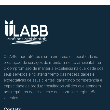
O LABB Laboratórios é uma empresa especializada na
prestação de serviços de monitoramento ambiental. Tem
o compromisso de manter a excelência na qualidade dos
seus serviços e no atendimento das necessidades e
expectativas de seus clientes, garantindo competência e
capacidade de produzir resultados válidos que atendam
aos requisitos dos clientes e das normas e legislações
vigentes.
Contato