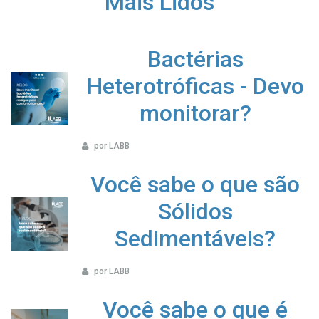
Mais Lidos
Bactérias
Heterotróficas - Devo
monitorar?
por LABB
Você sabe o que são
Sólidos
Sedimentáveis?
por LABB
Você sabe o que é