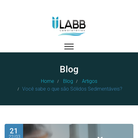
Blog
Home
Blog
Artigos
Você sabe o que são Sólidos Sedimentáveis?
21
22/03