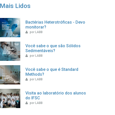
Mais Lidos
Bactérias Heterotróficas - Devo
monitorar?
por LABB
Você sabe o que são Sólidos
Sedimentáveis?
por LABB
Você sabe o que é Standard
Methods?
por LABB
Visita ao laboratório dos alunos
do IFSC
por LABB