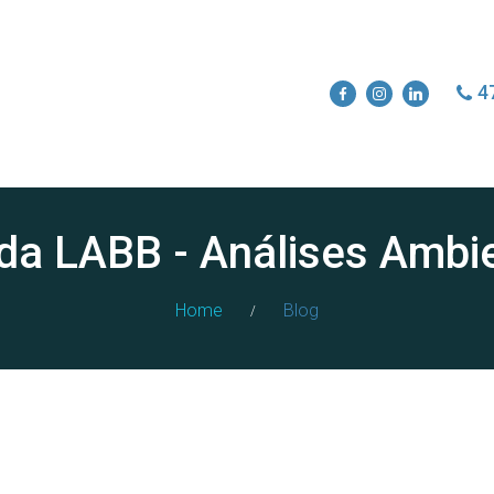
4
da LABB - Análises Ambi
Home
Blog