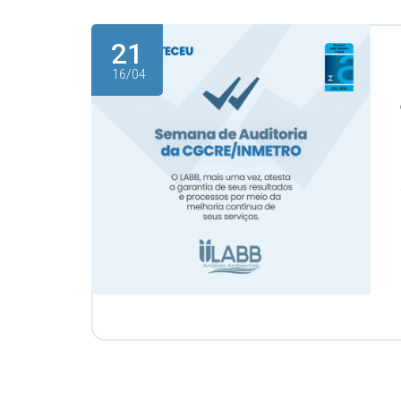
21
16/04