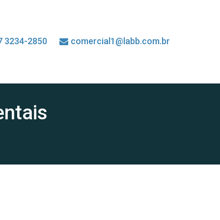
7 3234-2850
comercial1@labb.com.br
entais