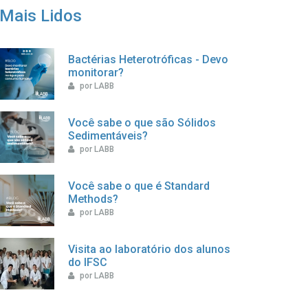
Mais Lidos
Bactérias Heterotróficas - Devo
monitorar?
por LABB
Você sabe o que são Sólidos
Sedimentáveis?
por LABB
Você sabe o que é Standard
Methods?
por LABB
Visita ao laboratório dos alunos
do IFSC
por LABB